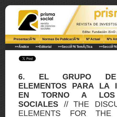
PresentaciÃ³n
Normas De PublicaciÃ³n
Nº Actual
Nºs An
>>Ã­ndice
>>editorial
>>secciÃ³n TemÃ¡tica
>>secciÃ³n 
6. EL GRUPO DE 
ELEMENTOS PARA LA I
EN TORNO A LOS 
SOCIALES
// THE DISC
ELEMENTS FOR THE I